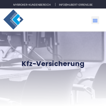
MYBROKER-KUNDENBEREICH
INFO@HUBERT-ERRENS.BE
Kfz-Versicherung