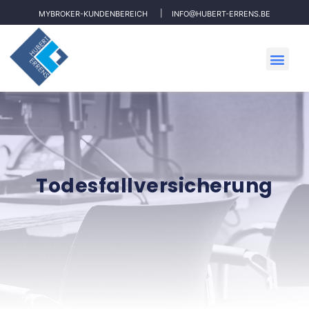
MYBROKER-KUNDENBEREICH
INFO@HUBERT-ERRENS.BE
Todesfallversicherung