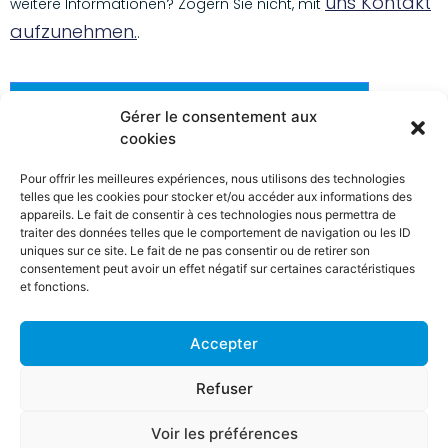
uns Kontakt
weitere Informationen? Zögern Sie nicht, mit
aufzunehmen.
.
Wie viel kostet meine Todesfallversicherung?
Gérer le consentement aux
cookies
Pour offrir les meilleures expériences, nous utilisons des technologies
telles que les cookies pour stocker et/ou accéder aux informations des
appareils. Le fait de consentir à ces technologies nous permettra de
traiter des données telles que le comportement de navigation ou les ID
uniques sur ce site. Le fait de ne pas consentir ou de retirer son
consentement peut avoir un effet négatif sur certaines caractéristiques
et fonctions.
Accepter
Refuser
Mentions légales
-
Règles de conduite (Assurmifid/IDD)
-
Voir les préférences
Copyright 2023 - 2026 Hubert-Errens