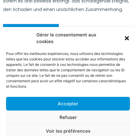
sofern es drei Beweise erbringt: das schädigende Ereignis,
den Schaden und einen ursächlichen Zusammenhang.
Kontaktieren Sie uns
Gérer le consentement aux
cookies
Pour offrir les meilleures expériences, nous utilisons des technologies
telles que les cookies pour stocker et/ou accéder aux informations des
appareils. Le fait de consentir à ces technologies nous permettra de
traiter des données telles que le comportement de navigation ou les ID
uniques sur ce site. Le fait de ne pas consentir ou de retirer son
consentement peut avoir un effet négatif sur certaines caractéristiques
et fonctions.
Accepter
Refuser
Mentions légales
-
Règles de conduite (Assurmifid/IDD)
-
Voir les préférences
Copyright 2023 - 2026 Hubert-Errens