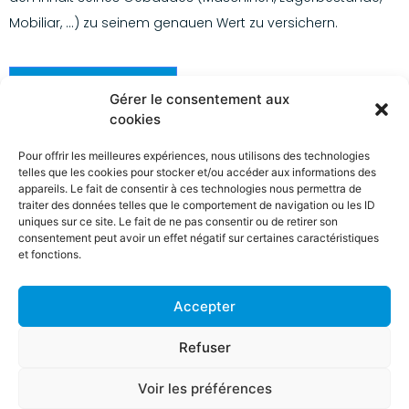
Mobiliar, …) zu seinem genauen Wert zu versichern.
Kontaktieren Sie uns
Gérer le consentement aux
cookies
Pour offrir les meilleures expériences, nous utilisons des technologies
telles que les cookies pour stocker et/ou accéder aux informations des
appareils. Le fait de consentir à ces technologies nous permettra de
traiter des données telles que le comportement de navigation ou les ID
uniques sur ce site. Le fait de ne pas consentir ou de retirer son
consentement peut avoir un effet négatif sur certaines caractéristiques
et fonctions.
Accepter
Refuser
Mentions légales
-
Règles de conduite (Assurmifid/IDD)
-
Voir les préférences
Copyright 2023 - 2026 Hubert-Errens